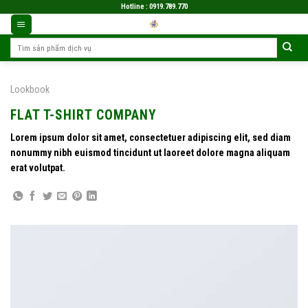
Skip
Hotline : 0919.789.770
to
content
Search
for:
Lookbook
FLAT T-SHIRT COMPANY
Lorem ipsum dolor sit amet, consectetuer adipiscing elit, sed diam
nonummy nibh euismod tincidunt ut laoreet dolore magna aliquam
erat volutpat.