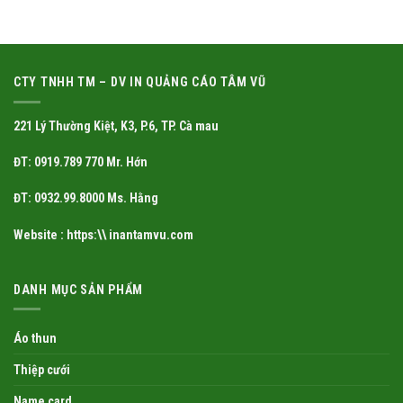
CTY TNHH TM – DV IN QUẢNG CÁO TÂM VŨ
221 Lý Thường Kiệt, K3, P.6, TP. Cà mau
ĐT: 0919.789 770 Mr. Hớn
ĐT: 0932.99.8000 Ms. Hằng
Website : https:\\ inantamvu.com
DANH MỤC SẢN PHẨM
Áo thun
Thiệp cưới
Name card