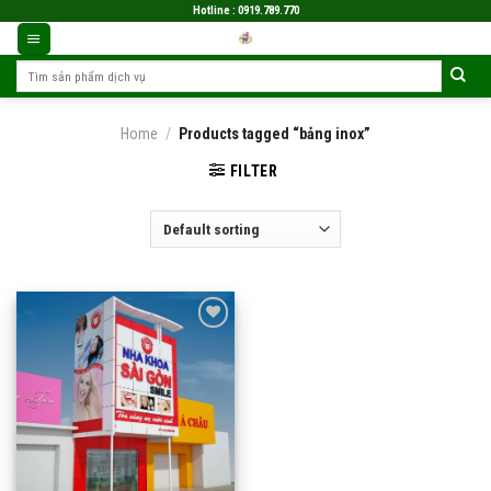
Skip
Hotline : 0919.789.770
to
content
Search
for:
Home
/
Products tagged “bảng inox”
FILTER
Add
to
wishlist